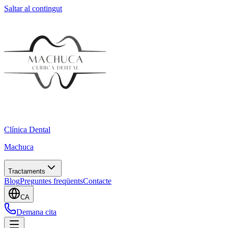
Saltar al contingut
Clínica Dental
Machuca
Tractaments
Blog
Preguntes freqüents
Contacte
CA
Demana cita