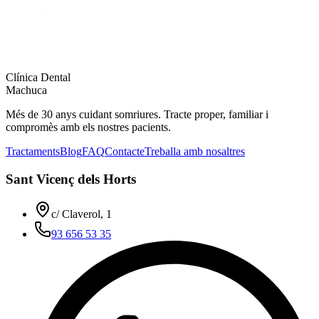
Clínica Dental
Machuca
Més de 30 anys cuidant somriures. Tracte proper, familiar i
compromès amb els nostres pacients.
Tractaments
Blog
FAQ
Contacte
Treballa amb nosaltres
Sant Vicenç dels Horts
c/ Claverol, 1
93 656 53 35